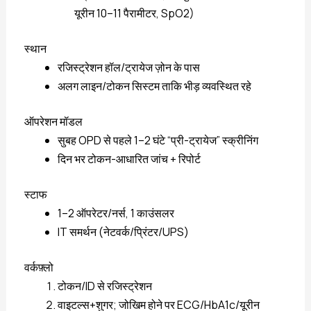
यूरीन 10–11 पैरामीटर, SpO2)
स्थान
रजिस्ट्रेशन हॉल/ट्रायेज ज़ोन के पास
अलग लाइन/टोकन सिस्टम ताकि भीड़ व्यवस्थित रहे
ऑपरेशन मॉडल
सुबह OPD से पहले 1–2 घंटे “प्री-ट्रायेज” स्क्रीनिंग
दिन भर टोकन-आधारित जांच + रिपोर्ट
स्टाफ
1–2 ऑपरेटर/नर्स, 1 काउंसलर
IT समर्थन (नेटवर्क/प्रिंटर/UPS)
वर्कफ़्लो
टोकन/ID से रजिस्ट्रेशन
वाइटल्स+शुगर; जोखिम होने पर ECG/HbA1c/यूरीन