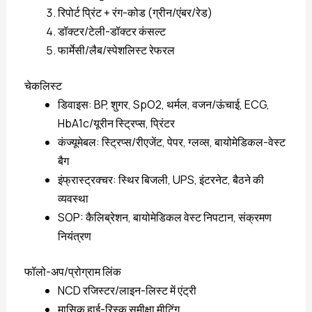
रिपोर्ट प्रिंट + रंग-कोड (ग्रीन/एंबर/रेड)
डॉक्टर/टेली-डॉक्टर कंसल्ट
फार्मेसी/लैब/स्पेशलिस्ट रेफरल
चेकलिस्ट
डिवाइस: BP, शुगर, SpO2, थर्मल, वजन/ऊंचाई, ECG,
HbA1c/यूरीन स्ट्रिप्स, प्रिंटर
कंज्यूमेबल: स्ट्रिप्स/रीएजेंट, पेपर, ग्लव्स, बायोमेडिकल-वेस्ट
बैग
इंफ्रास्ट्रक्चर: स्थिर बिजली, UPS, इंटरनेट, बैठने की
व्यवस्था
SOP: कैलिब्रेशन, बायोमेडिकल वेस्ट निपटान, संक्रमण
नियंत्रण
फॉलो-अप/प्रोग्राम लिंक
NCD रजिस्टर/लाइन-लिस्ट में एंट्री
मासिक हाई-रिस्क समीक्षा मीटिंग