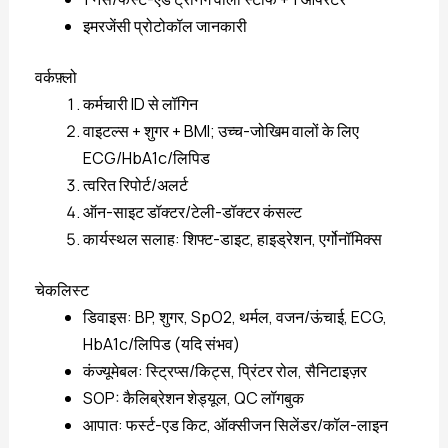
इमरजेंसी प्रोटोकॉल जानकारी
वर्कफ़्लो
कर्मचारी ID से लॉगिन
वाइटल्स + शुगर + BMI; उच्च-जोखिम वालों के लिए
ECG/HbA1c/लिपिड
त्वरित रिपोर्ट/अलर्ट
ऑन-साइट डॉक्टर/टेली-डॉक्टर कंसल्ट
कार्यस्थल सलाह: शिफ्ट-डाइट, हाइड्रेशन, एर्गोनॉमिक्स
चेकलिस्ट
डिवाइस: BP, शुगर, SpO2, थर्मल, वजन/ऊंचाई, ECG,
HbA1c/लिपिड (यदि संभव)
कंज्यूमेबल: स्ट्रिप्स/किट्स, प्रिंटर रोल, सैनिटाइज़र
SOP: कैलिब्रेशन शेड्यूल, QC लॉगबुक
आपात: फर्स्ट-एड किट, ऑक्सीजन सिलेंडर/कॉल-लाइन