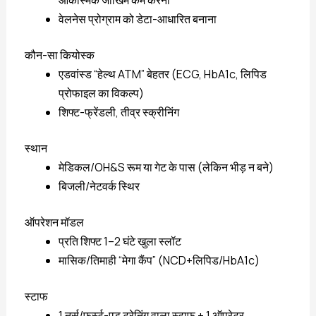
आकस्मिक जोखिम कम करना
वेलनेस प्रोग्राम को डेटा-आधारित बनाना
कौन-सा कियोस्क
एडवांस्ड “हेल्थ ATM” बेहतर (ECG, HbA1c, लिपिड
प्रोफाइल का विकल्प)
शिफ्ट-फ्रेंडली, तीव्र स्क्रीनिंग
स्थान
मेडिकल/OH&S रूम या गेट के पास (लेकिन भीड़ न बने)
बिजली/नेटवर्क स्थिर
ऑपरेशन मॉडल
प्रति शिफ्ट 1–2 घंटे खुला स्लॉट
मासिक/तिमाही “मेगा कैंप” (NCD+लिपिड/HbA1c)
स्टाफ
1 नर्स/फर्स्ट-एड ट्रेनिंग वाला स्टाफ + 1 ऑपरेटर