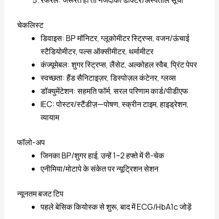
रेफरल: जरूरत हो तो नजदीकी डॉक्टर/अस्पताल सूची
चेकलिस्ट
डिवाइस: BP मॉनिटर, ग्लूकोमीटर स्ट्रिप्स, वजन/ऊंचाई
स्टैडियोमीटर, पल्स ऑक्सीमीटर, थर्मामीटर
कंज्यूमेबल: शुगर स्ट्रिप्स, लैंसेट, अल्कोहल स्वैब, प्रिंट पेपर
स्वच्छता: हैंड सैनिटाइज़र, डिस्पोज़ल कंटेनर, ग्लव्स
डॉक्युमेंटेशन: सहमति फॉर्म, सरल परिणाम कार्ड/पीडीएफ
IEC: पोस्टर/स्टैंडीज़—पोषण, स्क्रीन टाइम, हाइड्रेशन,
व्यायाम
फॉलो-अप
जिनका BP/शुगर हाई, उन्हें 1–2 हफ्ते में री-चेक
एनीमिया/मोटापे के संकेत पर न्यूट्रिशन सेशन
न्यूनतम बजट टिप
पहले बेसिक कियोस्क से शुरू, बाद में ECG/HbA1c जोड़ें