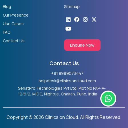
Blog
Sitemap
Our Presence
Linkedin
Youtube
Facebook
Instagram
X-
twitter
Use Cases
FAQ
Contact Us
Enquire Now
Contact Us
+91 8999073447
helpdesk@clinicsoncloud.com
SehatPro Technologies Pvt Ltd, Plot No PAP-A-
W
12/6/2, MIDC, Nighoje, Chakan, Pune, India
h
a
t
Copyright © 2026 Clinics on Cloud. All Rights Reserved.
s