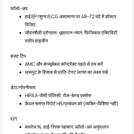
फॉलो-अप
हाई BP/शुगर/ECG असामान्य पर 48–72 घंटे में डॉक्टर
विज़िट
जीवनशैली प्रोग्राम: धूम्रपान-त्याग, फिजिकल एक्टिविटी,
स्लीप हाइजीन
बजट टिप
AMC और कंज्यूमेबल कॉन्ट्रैक्ट पहले से तय करें
थ्रूपुट के हिसाब से प्रति-टेस्ट लागत का लक्ष्य रखें
डेटा/गोपनीयता
HIPAA-जैसी पॉलिसी, रोल-बेस्ड एक्सेस
केवल समग्र रिपोर्ट HR/प्रबंधन को (व्यक्ति-विशिष्ट नहीं)
KPI
कवरेज %, हाई-रिस्क पहचान, फॉलो-अप अनुपालन