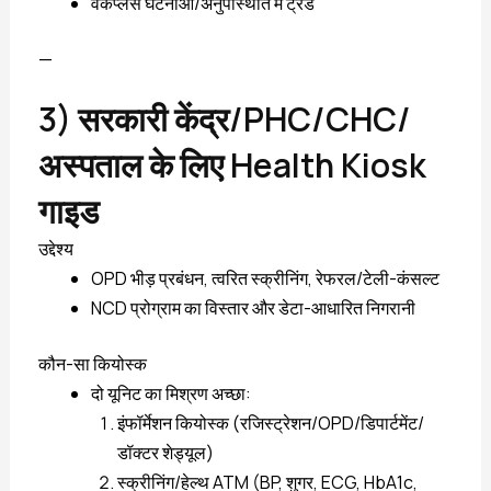
वर्कप्लेस घटनाओं/अनुपस्थिति में ट्रेंड
—
3) सरकारी केंद्र/PHC/CHC/
अस्पताल के लिए Health Kiosk
गाइड
उद्देश्य
OPD भीड़ प्रबंधन, त्वरित स्क्रीनिंग, रेफरल/टेली-कंसल्ट
NCD प्रोग्राम का विस्तार और डेटा-आधारित निगरानी
कौन-सा कियोस्क
दो यूनिट का मिश्रण अच्छा:
इंफॉर्मेशन कियोस्क (रजिस्ट्रेशन/OPD/डिपार्टमेंट/
डॉक्टर शेड्यूल)
स्क्रीनिंग/हेल्थ ATM (BP, शुगर, ECG, HbA1c,