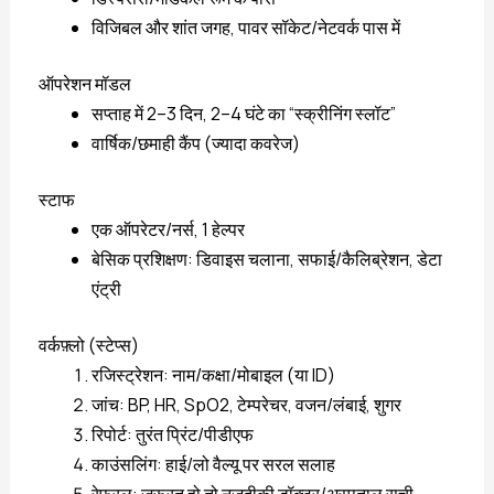
विजिबल और शांत जगह, पावर सॉकेट/नेटवर्क पास में
ऑपरेशन मॉडल
सप्ताह में 2–3 दिन, 2–4 घंटे का “स्क्रीनिंग स्लॉट”
वार्षिक/छमाही कैंप (ज्यादा कवरेज)
स्टाफ
एक ऑपरेटर/नर्स, 1 हेल्पर
बेसिक प्रशिक्षण: डिवाइस चलाना, सफाई/कैलिब्रेशन, डेटा
एंट्री
वर्कफ़्लो (स्टेप्स)
रजिस्ट्रेशन: नाम/कक्षा/मोबाइल (या ID)
जांच: BP, HR, SpO2, टेम्परेचर, वजन/लंबाई, शुगर
रिपोर्ट: तुरंत प्रिंट/पीडीएफ
काउंसलिंग: हाई/लो वैल्यू पर सरल सलाह